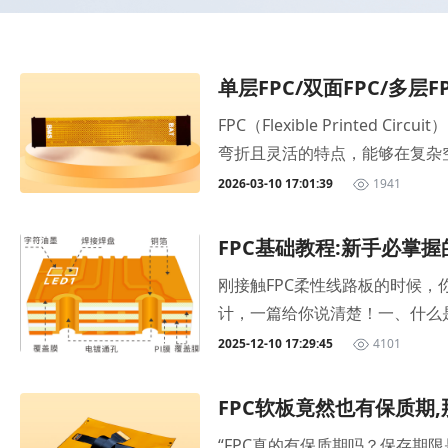
单层FPC/双面FPC/多层
FPC（Flexible Print
弯折且灵活的特点，能够在复杂
立体组装，同时完成元器件安装
2026-03-10 17:01:39
1941
C的需求持续增长，同时，对其厚
似，根据电路叠加层数的不同，FPC通
FPC基础教程:新手必掌
nted Circuit）是结构
刚接触FPC柔性线路板的时候，
程中，首先在“基材+胶+铜箔”
计，一篇给你说清楚！一、什么是FPC
的焊盘位置。经过清洗后，再通
材，具有轻薄、小型化、耐弯折的
2025-12-10 17:29:45
4101
作后，还会根据产品需求进行冲压
（主要是PI），可以任意弯折；而
酯和聚氯乙烯（PVC）等材料
耐高温、易弯折的特点。PI膜实
双面FPC双面FPC（Double-
FPC软板竟然也有保质期
有电解铜和压延铜2种。目前市场
的空间内实现更高的布线密度和更
“FPC真的有保质期吗？保存期