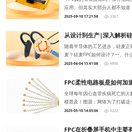
缘层，在基材上做完线路后为防止
点是增加了过孔（VIA）结构
应用。但其实大部分人都不知道
铜箔与PI或PET，补强与FPC
后经过清洗并进行电镀铜工艺，
揭秘FPC的保存期限，以及FP
2025-09-10 17:21:58
3367
等信息的图层。✅ FPC辅料
C同样会在两侧线路表面覆盖保
度和包装方式。1、表面处理工艺
位置贴上一块刚性的板材，即补强
产品，例如智能手机、汽车仪表以及各类
处理的FPC板可以保存大概3个月
区域补强3、钢片补强：适用于有
从设计到生产|深入解析硅
起形成的柔性电路板，并通过钻
就是沉金工艺，板子制造完成之后
金：表面处理工艺，是指在焊盘
这种结构能够在更小的空间内完成
随着半导体的工艺进步，硅麦正
有一定的影响湿度：相对湿度应控
膜。 3、AOI：自动光学检测
利于产品装配。不过，由于层数
麦？硅麦FPC如何设计？一、什
一定要做好密封及在包装内放置
✅设计类：1、焊盘：电路板表
构是在柔性绝缘基材上制造多层
艺将声学传感器与信号处理电路
2025-06-04 15:41:08
9898
气中的湿气，建议在拆封后5天内
3、PTH孔：镀铜孔，孔壁金属
过程中仍然具备良好的弯曲性能
的转换。MEMS麦克风二、硅麦的
除去FPC中吸收的水气，避免焊接
5、半孔：指钻孔在板边或槽边
能力，多层FPC被广泛应用于
流&lt;150μA）等优势，
±5℃烘烤1小时FPC存放超过制造
FPC柔性电路板是如何加
电路板边缘外露的金属焊盘，用
一方面，中国大陆FPC产业近年
设备（语音交互）智能家居（如
个月，上线前需以120 ±5℃
接、测试。阻焊开窗9、过孔开
全球每年因心血管疾病死亡的人
电脑、可穿戴设备和汽车电子等
出，硅麦大多以FPC作为载体，
使用完毕则需以120 ±5℃再
盖，阻焊膜可以保护孔铜不氧化，
模普及！图源：网络为了打破这一困
以及空间利用率要求较高，FPC
麦封装示意图（来源于立创商城）
过。烘烤完成后需打开烤箱取出
上才能保留阻焊桥。阻焊桥示例
心电系统”的研究论文，分享了
大，从十几片到数十片不等。随着
2025-05-10 14:05:06
9222
径应大于FPC开孔直径，以确保
烤。FPC的保存和烘烤时间也
低成本。拼版示例图14、DRC
一、技术突破为了实现长期心电智
持自营自造，致力于为客户提供高
阻焊开窗设计：硅麦进音孔周围
C柔性线路板的生产需求，可点击https
文件，这种文件的格式是它把图
统采用了贴合皮肤、几乎无感的
及背胶、电磁屏蔽膜等工艺。同
支撑硅麦和散热的作用。钢片补
FPC在折叠屏手机中主要