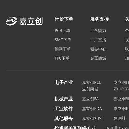
手臂抓取直接放置电池包上，自
看传统线束更便宜，但在模组环节
计价下单
服务支持
块的应用摄像头模组主要由镜头（l
PCB下单
工艺能力
柔性印刷电路板在摄像头模组的
路和电子元器件之间的自动贴装
SMT下单
工厂直播
产品质量和劳动生产率得到提高
钢网下单
领券中心
多接口带来了高昂的成本和电子
FPC下单
金豆商城
用实现，而FPC技术在新能源汽
两侧涂覆聚酰亚胺薄膜或者其他
和聚酯薄膜（PET）。聚酰亚胺
电子产业
嘉立创PCB
嘉立创F
相比，聚酯薄膜（PET）的价格
立创商城
ZXHPCB
胺薄膜（PI）厚度有：1/2mi
机械产业
嘉立创FA
嘉立创3
径。根据具体的应用需求，导电层的
工业软件
嘉立创EDA
嘉立创Ic
度为15um，25um，主要作
其他服务
嘉立创社区
硬创社
直接高温热滚碾压而成，耐温比常
投资者关系联络方式
IR电话
0755