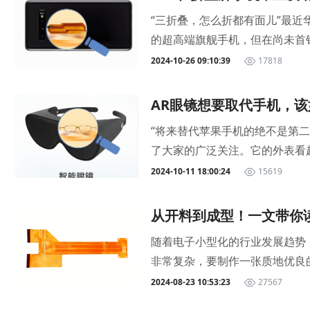
er资料16、TGZ资料：是一
DCG 系统的概念图和图像2.
备，进一步提升产品品质与生产
到达每个麦克风的机会均等。此
“三折叠，怎么折都有面儿”最近华
17、DIP：双列直插式封装1
块和皮肤外的硬模块。从硬件层面
见的品质问题是硅麦的进音孔内
的超高端旗舰手机，但在尚未首销
小”方向发展，FPC技术的重要性将愈
位实时信号处理MU-DCG系统
理。嘉立创FPC为手机，耳机，
凡设计、非凡体验、非凡科技、非
2024-10-26 09:10:39
17818
持佩戴无感的同时，实现抗运动干
自营自造，满足研发新产品快速打
的“非凡”之处非凡设计：Mate
监测设备中的应用主要基于其轻
www.jlc-fpc.com/
的折叠屏手机”。而折叠状态下，
态心电记录仪中，FPC通过内
AR眼镜想要取代手机，该
了非凡大师机型独特的星钻造型。
形的精准捕捉。另外FPC的耐
“将来替代苹果手机的绝不是第二
屏、双屏、三屏三种形态，一机
创心电监测设备FPC样品2、设
了大家的广泛关注。它的外表看起
都会比双折叠屏拥有更上佳的视觉
心电信号处理系统，有助于减小
照，拍视频相当于把 Go Pro 
2024-10-11 18:00:24
15619
合，采用“Z”字形方案。（图
时间连续监测。3、环境适应性与
频、听音乐、接电话等基础功能。
G 玻璃。内置的电池容量达到了5
噪声。嘉立创医疗领域FPC样
亮起提醒周边人群。续航方面，官方
通话功能。（图源：华为）非凡影像：
从开料到成型！一文带你读
健康监测手表、B超探头与内窥镜
k旗下社交平台。机身存储支持500
尺寸为 1/1.56 英寸，支持
其中就有多款心电监测类产品。如
随着电子小型化的行业发展趋势，
源：Ray-Ban商店官网）
Mate XT 非凡大师确实是
清华大学集成电路学院原文链接：https://
非常复杂，要制作一张质地优良
耳机，这种设计的好处是能够在打
产，其难度相比传统折叠屏手机来
秘面纱！1.开料柔性材料都是以
2024-08-23 10:53:23
27567
能力，可以唤醒大模型帮忙解读
对屏幕设计和生产是极大的考验
孔/电镀刚钻好孔的板子，上下
诉你，或者带孩子去植物园看到