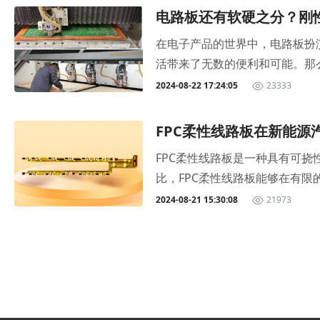
FPC在其中的作用举足轻重。那
压上感光膜，将线路图形用光刻的
乎就能及时听懂国外友人的说话
电路板还有软硬之分？刚性
之间建立灵活的连接，确保信号
铜箔蚀刻掉去膜:通过氢氧化钠
人之后眼镜就能提醒你，这是某某
2、连接电池FPC 可以将电池
在电子产品的世界中，电路板扮
覆盖膜.此流程的内容是事先在
而且他没有把太多的功能都放在
够适应不同部件之间的位置和角
活带来了无数的便利和可能。那么，
般采用沉金工艺，是在露出的焊
可能替换手机的革命。（扎克伯
进行处理和存储。嘉立创fpc-
组成的电子部件。PCB线路板通常由
2024-08-22 17:24:05
23333
再通过烘烤将文字油墨硬化在板面
小扎Meta从北坡上，只是换了
下，各个屏幕可以共同显示一个
nted Circuit，中文名
磁屏蔽膜、FR4、钢片，背胶等
眼镜面临的技术瓶颈首先，续航
折叠部位的传感器、指示灯等部
种形状和空间需求。PCB线路板
验标准全面的对FPC进行检测
FPC柔性线路板在新能源
的难度依然不小。此外，眼镜的
能模块的连接如指纹识别模块、天
其表面涂有导电铜箔，并通过化学
加了补强工序，另外FPC板子
破这两大技术瓶颈，都离不开FP
FPC柔性线路板是一种具有可
折叠屏手机都大量使用了FPC柔
也涂有导电铜箔。与PCB不同，
计方案，越来越受到广大方案工
等特性的关键组件之一。目前，市
比，FPC柔性线路板能够在有
优化和升级FPC生产工艺，为
板通常用于对刚性和稳定性要求
品，你们说国内是不是很快也能推
大突破，电子化、智能化的发展
2024-08-21 15:30:08
21973
传感器等。3.制造工艺PCB外形
汽车中的一个重要零部件，那你知
和复杂度由于软板制造需要特殊
用，一般一辆电动汽车上会高达1
柔性电路板的弯曲半径、折叠次
最高，也是重点发展领域。1.F
以及性能特点上都存在明显的区
低成本至关重要。此前新能源电池
空间需求，但成本相对较高、加工
统线束依赖工人手工将端口固定在
对于需要弯曲或折叠的电子产品
布局规整等方面都具备了突出优势