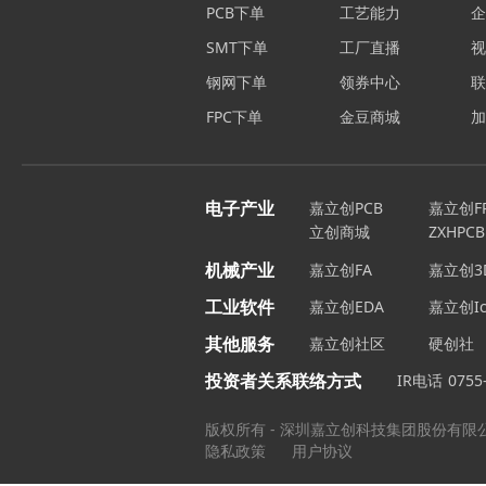
PCB下单
工艺能力
SMT下单
工厂直播
钢网下单
领券中心
FPC下单
金豆商城
电子产业
嘉立创PCB
嘉立创F
立创商城
ZXHPCB
机械产业
嘉立创FA
嘉立创3
工业软件
嘉立创EDA
嘉立创Ic
其他服务
嘉立创社区
硬创社
投资者关系联络方式
IR电话
0755
版权所有 - 深圳嘉立创科技集团股份有限
隐私政策
用户协议