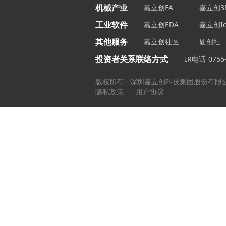
机械产业
嘉立创FA
嘉立创3
工业软件
嘉立创EDA
嘉立创Ic
其他服务
嘉立创社区
硬创社
投资者关系联络方式
IR电话
0755
版权所有 - 深圳嘉立创科技集团股份有限
隐私政策
用户协议